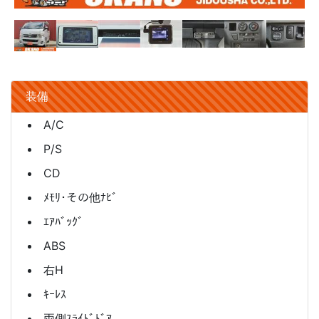
装備
A/C
P/S
CD
ﾒﾓﾘ･その他ﾅﾋﾞ
ｴｱﾊﾞｯｸﾞ
ABS
右H
ｷｰﾚｽ
両側ｽﾗｲﾄﾞﾄﾞｱ