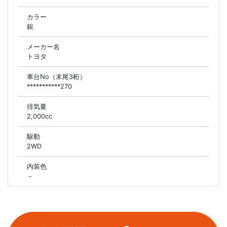
カラー
銀
メーカー名
トヨタ
車台No（末尾3桁）
***********270
排気量
2,000cc
駆動
2WD
内装色
－