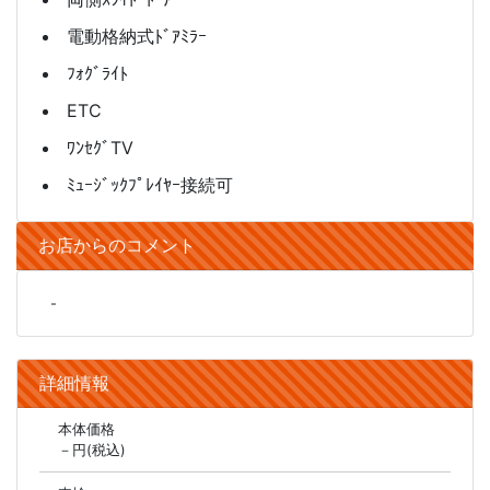
電動格納式ﾄﾞｱﾐﾗｰ
ﾌｫｸﾞﾗｲﾄ
ETC
ﾜﾝｾｸﾞTV
ﾐｭｰｼﾞｯｸﾌﾟﾚｲﾔｰ接続可
お店からのコメント
-
詳細情報
本体価格
－円(税込)