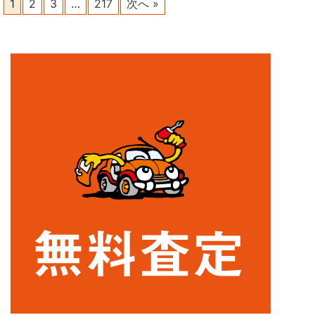
1
2
3
…
217
次へ »