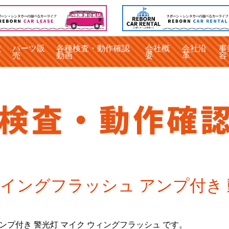
取
パーツ販
各種検査・動作確認
会社概
会社沿
事
売
動画
要
革
容
イングフラッシュ アンプ付き 動
 アンプ付き 警光灯 マイク ウィングフラッシュ です。