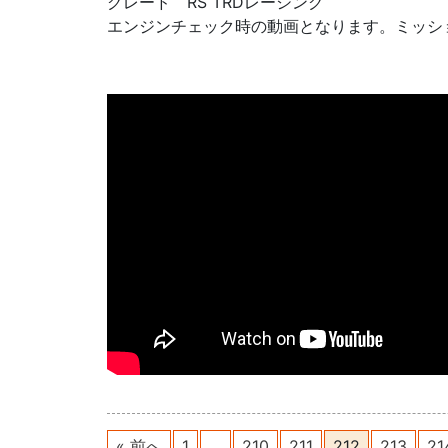
グレード RS TRDレーシング
エンジンチェック時の動画となります。ミッシ
« 前へ
1
…
210
211
212
213
21