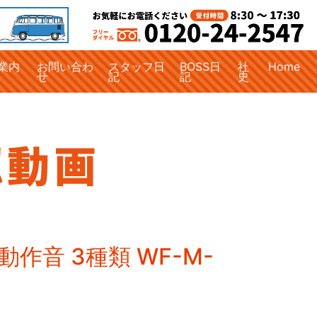
業内
お問い合わ
スタッフ日
BOSS日
社
Home
せ
記
記
史
作音 3種類 WF-M-