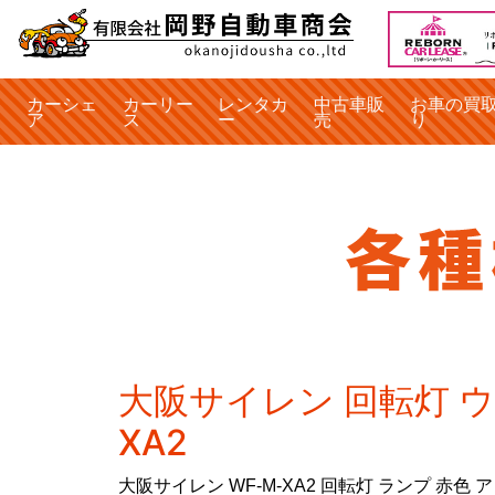
カーシェ
カーリー
レンタカ
中古車販
お車の買
ア
ス
ー
売
り
大阪サイレン 回転灯 ウ
XA2
大阪サイレン WF-M-XA2 回転灯 ランプ 赤色