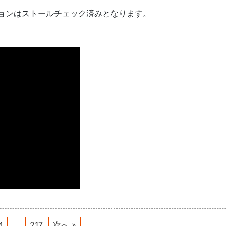
ョンはストールチェック済みとなります。
4
…
217
次へ »