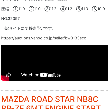
圧縮 ①11.0 ②11.0 ③11.2 ④11.2 ⑤11.0 ⑥10.0
NO.32097
下記サイトにて販売予定です。
https://auctions.yahoo.co.jp/seller/bw3133eco
MAZDA ROAD STAR NB8C
BP-ZE 6MT ENGINE START